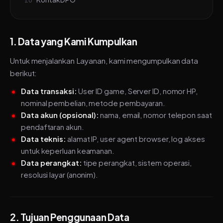
1. Data yang Kami Kumpulkan
Untuk menjalankan Layanan, kami mengumpulkan data
berikut:
Data transaksi:
User ID game, Server ID, nomor HP,
nominal pembelian, metode pembayaran.
Data akun (opsional):
nama, email, nomor telepon saat
pendaftaran akun.
Data teknis:
alamat IP, user agent browser, log akses
untuk keperluan keamanan.
Data perangkat:
tipe perangkat, sistem operasi,
resolusi layar (anonim).
2. Tujuan Penggunaan Data