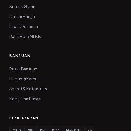
Semua Game
Daftar Harga
Lacak Pesanan
Rank Hero MLBB
BANTUAN
Pusat Bantuan
Hubungi Kami
Syarat & Ketentuan
Kebijakan Privasi
PEMBAYARAN
QRIS
BRI
BNI
BCA
MANDIRI
+6