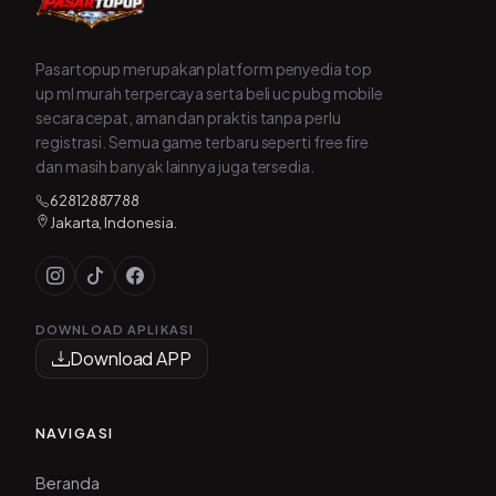
Pasartopup merupakan platform penyedia top
up ml murah terpercaya serta beli uc pubg mobile
secara cepat, aman dan praktis tanpa perlu
registrasi. Semua game terbaru seperti free fire
dan masih banyak lainnya juga tersedia.
62812887788
Jakarta, Indonesia.
DOWNLOAD APLIKASI
Download APP
NAVIGASI
Beranda