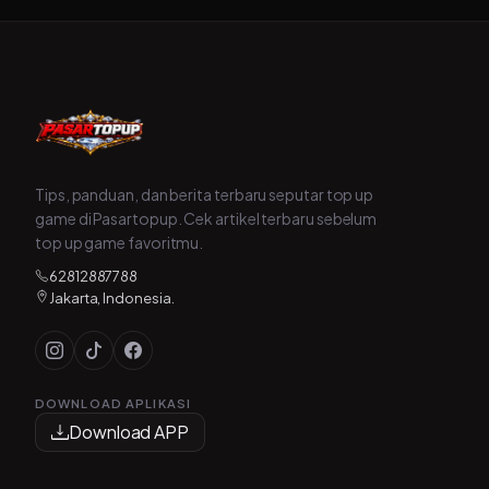
Tips, panduan, dan berita terbaru seputar top up
game di Pasartopup. Cek artikel terbaru sebelum
top up game favoritmu.
62812887788
Jakarta, Indonesia.
DOWNLOAD APLIKASI
Download APP