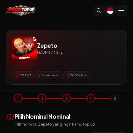
Zepeto
NAVER Z Corp
CS 24/7
Proses Instan
100% Aman
1
2
3
4
5
01
Pilih Nominal Nominal
Pilih nominal Zepeto yang ingin kamu top up