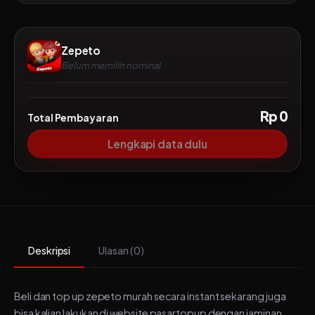
Zepeto
Belum memilih nominal
Rp 0
Total Pembayaran
Lengkapi data dulu
Deskripsi
Ulasan (0)
Beli dan top up zepeto murah secara instant sekarang juga
bisa kalian lakukan di website pasartopup dengan jaminan