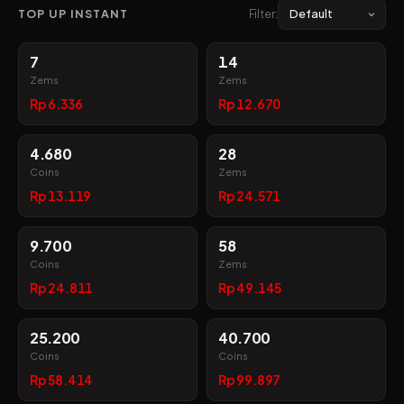
TOP UP INSTANT
Filter:
7
14
Zems
Zems
Rp 6.336
Rp 12.670
4.680
28
Coins
Zems
Rp 13.119
Rp 24.571
9.700
58
Coins
Zems
Rp 24.811
Rp 49.145
25.200
40.700
Coins
Coins
Rp 58.414
Rp 99.897