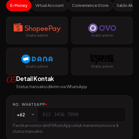
E-Money
Virtual Account
Convenience Store
Saldo Akun
Gratis admin
Gratis admin
Gratis admin
Gratis admin
05
Detail Kontak
Status transaksi dikirim via WhatsApp
NO. WHATSAPP
Pastikan nomor aktif WhatsApp untuk menerima invoice &
status transaksi.