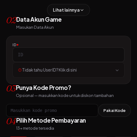
Lihat lainnya
02
Data Akun Game
Masukan Data Akun
ID
Tidak tahu User ID? Klik di sini
03
Punya Kode Promo?
Opsional — masukkan kode untuk diskon tambahan
Pakai Kode
04
Pilih Metode Pembayaran
13+ metode tersedia