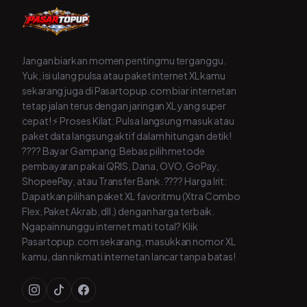
Jangan biarkan momen pentingmu terganggu.
Yuk, isi ulang pulsa atau paket internet XL kamu
sekarang juga di Pasartopup.com biar internetan
tetap jalan terus dengan jaringan XL yang super
cepat! ⚡ Proses Kilat: Pulsa langsung masuk atau
paket data langsung aktif dalam hitungan detik!
???? Bayar Gampang: Bebas pilih metode
pembayaran pakai QRIS, Dana, OVO, GoPay,
ShopeePay, atau Transfer Bank. ???? Harga Irit:
Dapatkan pilihan paket XL favoritmu (Xtra Combo
Flex, Paket Akrab, dll.) dengan harga terbaik.
Ngapain nunggu internet mati total? Klik
Pasartopup.com sekarang, masukkan nomor XL
kamu, dan nikmati internetan lancar tanpa batas!