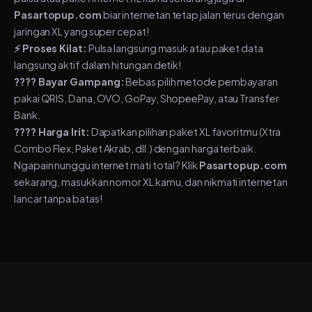
Pasartopup.com
biar internetan tetap jalan terus dengan
jaringan XL yang super cepat!
⚡ Proses Kilat:
Pulsa langsung masuk atau paket data
langsung aktif dalam hitungan detik!
???? Bayar Gampang:
Bebas pilih metode pembayaran
pakai QRIS, Dana, OVO, GoPay, ShopeePay, atau Transfer
Bank.
???? Harga Irit:
Dapatkan pilihan paket XL favoritmu (Xtra
Combo Flex, Paket Akrab, dll.) dengan harga terbaik.
Ngapain nunggu internet mati total? Klik
Pasartopup.com
sekarang, masukkan nomor XL kamu, dan nikmati internetan
lancar tanpa batas!