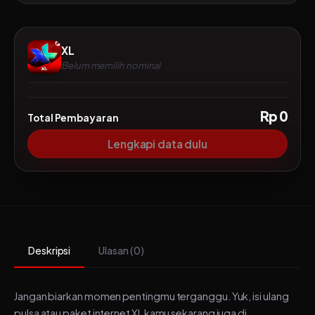
XL
Belum memilih nominal
Rp 0
Total Pembayaran
Lengkapi data dulu
Deskripsi
Ulasan (0)
Jangan biarkan momen pentingmu terganggu. Yuk, isi ulang
pulsa atau paket internet XL kamu sekarang juga di