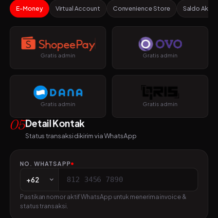
E-Money
Virtual Account
Convenience Store
Saldo Akun
Gratis admin
Gratis admin
Gratis admin
Gratis admin
05
Detail Kontak
Status transaksi dikirim via WhatsApp
NO. WHATSAPP
Pastikan nomor aktif WhatsApp untuk menerima invoice &
status transaksi.