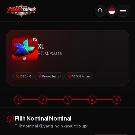
XL
PT. XL Axiata
CS 24/7
Proses Instan
100% Aman
1
2
3
4
5
01
Pilih Nominal Nominal
Pilih nominal XL yang ingin kamu top up