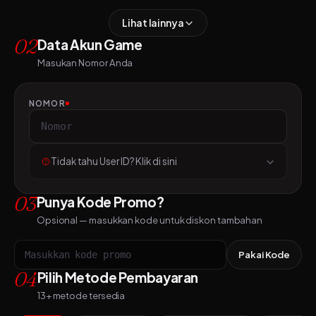
Lihat lainnya
02
Data Akun Game
Masukan Nomor Anda
NOMOR
Tidak tahu User ID? Klik di sini
03
Punya Kode Promo?
Opsional — masukkan kode untuk diskon tambahan
Pakai Kode
04
Pilih Metode Pembayaran
13+ metode tersedia