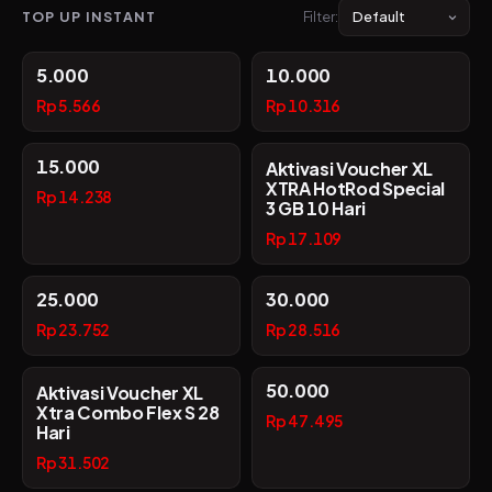
TOP UP INSTANT
Filter:
5.000
10.000
Rp 5.566
Rp 10.316
15.000
Aktivasi Voucher XL
XTRA HotRod Special
Rp 14.238
3 GB 10 Hari
Rp 17.109
25.000
30.000
Rp 23.752
Rp 28.516
50.000
Aktivasi Voucher XL
Xtra Combo Flex S 28
Rp 47.495
Hari
Rp 31.502